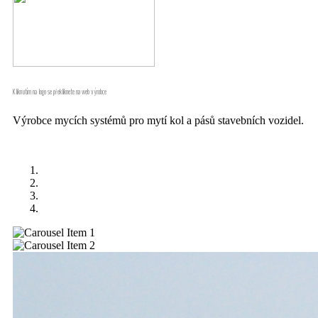
Kliknutím na logo se překliknete na web výrobce
Výrobce mycích systémů pro mytí kol a pásů stavebních vozidel.